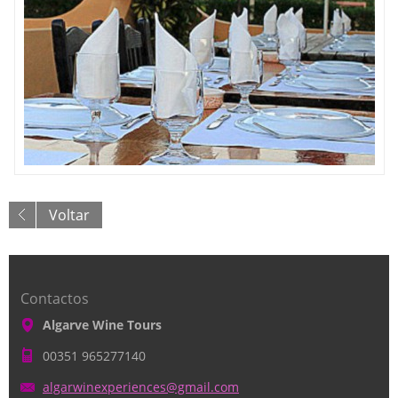
Voltar
Contactos
Algarve Wine Tours
00351 965277140
algarwin
experien
ces@gmai
l.com