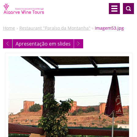
Home
Restaurant "Paraíso da Montanha"
Imagem53.jpg
Apresentação em slides